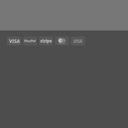
Visa
PayPal
Stripe
MasterCard
Cash
On
Delivery