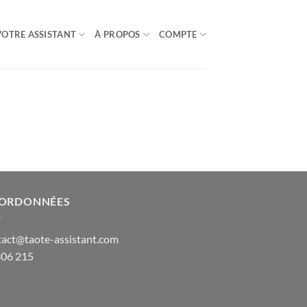
VOTRE ASSISTANT
À PROPOS
COMPTE
ORDONNÉES
tact@taote-assistant.com
306 215