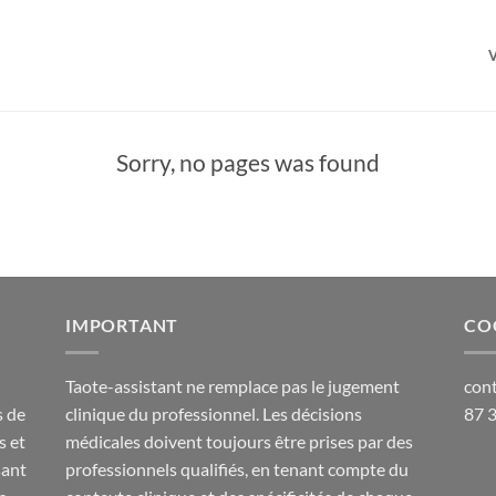
Sorry, no pages was found
IMPORTANT
CO
Taote-assistant ne remplace pas le jugement
con
s de
clinique du professionnel. Les décisions
87 
s et
médicales doivent toujours être prises par des
sant
professionnels qualifiés, en tenant compte du