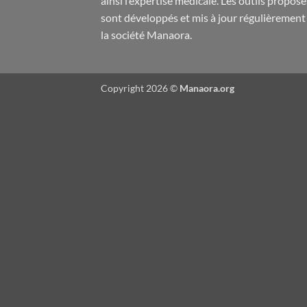
ainsi l’expertise médicale. Les outils proposé
sont développés et mis à jour régulièrement
la société
Manaora
.
Copyright 2026 ©
Manaora.org