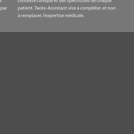
s
contexte clinique et des spécificités de chaque
 par
patient. Taote-Assistant vise à compléter, et non
à remplacer, l’expertise médicale.